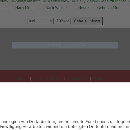
Jahr
Nach Monat
Nach Woche
Heute
Gehe zu Monat
Gehe zu Monat
Samstag, 15. Juni 2024
Home
|
Interner Bereich
|
Datenschutz
|
Impressum
a" 1904 Ayl e.V. 2026, Powered by
Theme-Point
. Design by
Theme-Point
|
C