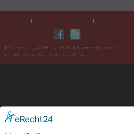
Home
|
Interner Bereich
|
Datenschutz
|
Impressum
© Musikverein "Lyra" 1904 Ayl e.V. 2026, Powered by
Theme-Point
.
Design by
Theme-Point
|
Cookie-Einstellungen