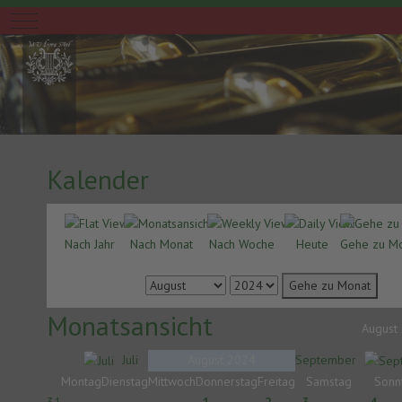
Mobile Menu Toggle
Kalender
Nach Jahr
Nach Monat
Nach Woche
Heute
Gehe zu M
Gehe zu Monat
Monatsansicht
August
Juli
August 2024
September
Montag
Dienstag
Mittwoch
Donnerstag
Freitag
Samstag
Sonn