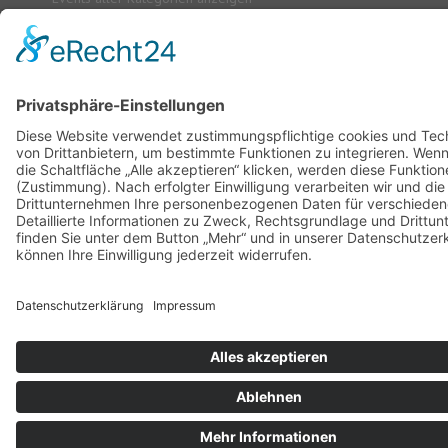
Home
|
Interner Bereich
|
Datenschutz
|
Impressum
© Musikverein "Lyra" 1904 Ayl e.V. 2026, Powered by
Theme-Point
.
Design by
Theme-Point
|
Cookie-Einstellungen